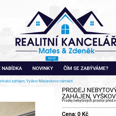
NOVÉ
 NABÍDKA
NOVINKY
ČÍM SE ZABÝVÁME?
nstrukcí zahájen, Vyškov Masarykovo náměstí
PRODEJ NEBYTOV
ZAHÁJEN, VYŠKO
Prodej nebytových prostor před r
Cena: 0 Kč