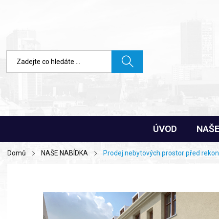
ÚVOD
NAŠE
Domů
NAŠE NABÍDKA
Prodej nebytových prostor před reko